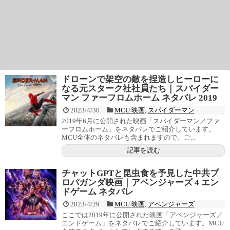
ドローンで架空の敵を捏造しヒーローに
なる元スターク社社員たち｜スパイダー
マン ファーフロムホーム ネタバレ 2019
2023/4/30
MCU 映画
,
スパイダーマン
2019年6月に公開された映画「スパイダーマン／ファ
ーフロムホーム」をネタバレでご紹介しています。
MCU全体のネタバレも含まれますので、ご...
記事を読む
チャットGPTと昆虫食を予見した中共プ
ロパガンダ映画｜アベンジャーズ 4 エン
ドゲーム ネタバレ
2023/4/29
MCU 映画
,
アベンジャーズ
ここでは2019年に公開された映画「アベンジャーズ／
エンドゲーム」をネタバレでご紹介しています。MCU