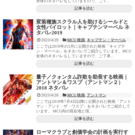
全体のネタバレもしていますので、ご了...
記事を読む
変装種族スクラル人を助けるシールドと
女性パイロット｜キャプテンマーベル ネ
タバレ2019
2023/4/29
MCU 映画
,
キャプテン・マーベル
ここでは2019年の3月に公開された映画「キャプテ
ン・マーベル」をネタバレでご紹介しています。MCU
全体のネタバレもしていますので、ご了承...
記事を読む
量子／クォンタム詐欺を助長する映画｜
アントマン＆ワスプ（アントマン２）
2018 ネタバレ
2023/4/28
MCU 映画
,
アントマン
ここでは2018年7月4日以降に公開された映画「アント
マン・アンド・ザ・ワスプ」をネタバレでご紹介して
います。 MCU内の現在地と現...
記事を読む
ローマクラブと創価学会の計画を実行す