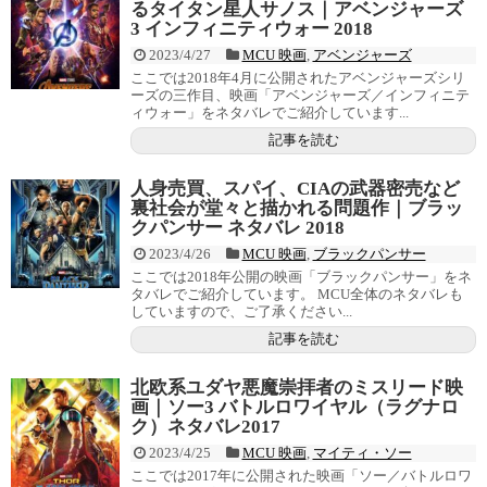
るタイタン星人サノス｜アベンジャーズ
3 インフィニティウォー 2018
2023/4/27
MCU 映画
,
アベンジャーズ
ここでは2018年4月に公開されたアベンジャーズシリ
ーズの三作目、映画「アベンジャーズ／インフィニテ
ィウォー」をネタバレでご紹介しています...
記事を読む
人身売買、スパイ、CIAの武器密売など
裏社会が堂々と描かれる問題作｜ブラッ
クパンサー ネタバレ 2018
2023/4/26
MCU 映画
,
ブラックパンサー
ここでは2018年公開の映画「ブラックパンサー」をネ
タバレでご紹介しています。 MCU全体のネタバレも
していますので、ご了承ください...
記事を読む
北欧系ユダヤ悪魔崇拝者のミスリード映
画｜ソー3 バトルロワイヤル（ラグナロ
ク）ネタバレ2017
2023/4/25
MCU 映画
,
マイティ・ソー
ここでは2017年に公開された映画「ソー／バトルロワ