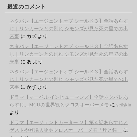
最近のコメント
ネタバレ【エージェントオブ シールド３】全話あらす
じ｜リンカーンとの別れ シモンズが見た死の星での出
来事
に
カズ
より
ネタバレ【エージェントオブ シールド３】全話あらす
じ｜リンカーンとの別れ シモンズが見た死の星での出
来事
に
あ
より
ネタバレ【エージェントオブ シールド３】全話あらす
じ｜リンカーンとの別れ シモンズが見た死の星での出
来事
に
かず
より
ドラマ【マーベル インヒューマンズ】全話ネタバレあ
らすじ。MCUの世界観とクロスオーバーメモ
に
yetişkin
より
ドラマ【エージェントカーター ２】第４話あらすじと
ゲストや登場人物やクロスオーバーメモ「煙と鏡」
に