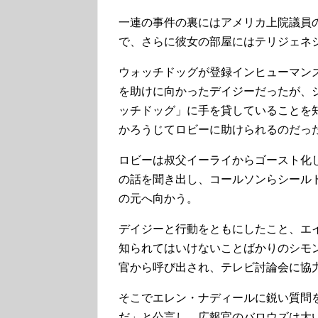
一連の事件の裏にはアメリカ上院議員
で、さらに彼女の部屋にはテリジェネ
ウォッチドッグが登録インヒューマン
を助けに向かったデイジーだったが、
ッチドッグ」に手を貸していることを
かろうじてロビーに助けられるのだっ
ロビーは叔父イーライからゴースト化
の話を聞き出し、コールソンらシール
の元へ向かう。
デイジーと行動をともにしたこと、エ
知られてはいけないことばかりのシモ
官から呼び出され、テレビ討論会に協
そこでエレン・ナディールに鋭い質問
だ」と公言し、広報官のバロウズは大