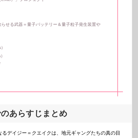
」
散らせる武器＝量子バッテリー＆量子粒子発生装置や
）
s）
s）
ド
でのあらすじまとめ
なるデイジー＝クエイクは、地元ギャングたちの真の目