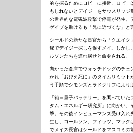
的を探るためにロビーに接近、ロビー
もしれないとデイジーをサウスリッジ
の世界的な電磁波攻撃で停電が発生。
ゲイブを助けるも「兄に近づくな」と
シールドの新たな長官から「クエイク
秘でデイジー探しを促すメイ。しかし
ルソンたちを連れ戻せと命令される。
向かった倉庫でウォッチドッグのチェ
かれ「おびえ死に」のタイムリミット
う手順でシモンズとラドクリフにより
「箱＝量子バッテリー」を調べていた
タム・エネルギー研究所」に向かい、
撃。その後インヒューマンズ受け入れ
生し、コールソン、フィッツ、マック
でメイス長官はシールドをマスコミの