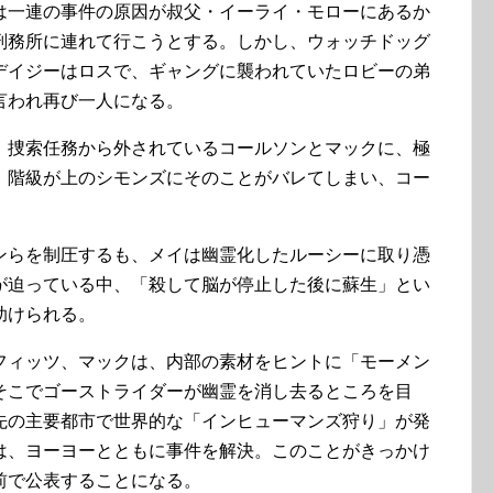
は一連の事件の原因が叔父・イーライ・モローにあるか
刑務所に連れて行こうとする。しかし、ウォッチドッグ
デイジーはロスで、ギャングに襲われていたロビーの弟
言われ再び一人になる。
」捜索任務から外されているコールソンとマックに、極
、階級が上のシモンズにそのことがバレてしまい、コー
ンらを制圧するも、メイは幽霊化したルーシーに取り憑
が迫っている中、「殺して脳が停止した後に蘇生」とい
助けられる。
フィッツ、マックは、内部の素材をヒントに「モーメン
そこでゴーストライダーが幽霊を消し去るところを目
先の主要都市で世界的な「インヒューマンズ狩り」が発
は、ヨーヨーとともに事件を解決。このことがきっかけ
前で公表することになる。