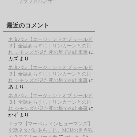
ブラックパンサー
最近のコメント
ネタバレ【エージェントオブ シールド
３】全話あらすじ｜リンカーンとの別
れ シモンズが見た死の星での出来事
に
カズ
より
ネタバレ【エージェントオブ シールド
３】全話あらすじ｜リンカーンとの別
れ シモンズが見た死の星での出来事
に
あ
より
ネタバレ【エージェントオブ シールド
３】全話あらすじ｜リンカーンとの別
れ シモンズが見た死の星での出来事
に
かず
より
ドラマ【マーベル インヒューマンズ】
全話ネタバレあらすじ。MCUの世界観
とクロスオーバーメモ
に
yetişkin
より