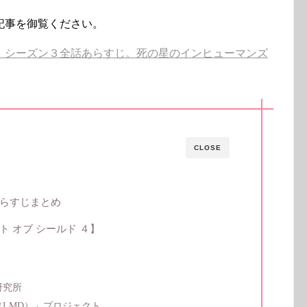
記事を御覧ください。
】シーズン３全話あらすじ。死の星のインヒューマンズ
CLOSE
らすじまとめ
 オブ シールド ４】
研究所
LMD）」プロジェクト