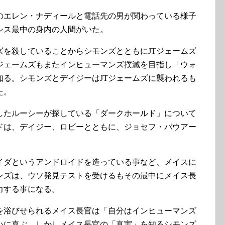
のエレン・ナディールと電話先の男が関わっている様子
シス最中の身内の人間がいた。
ズを殺していることからシモンズとともにJTジェームズ
ジェームズもまたインヒューマンズ撲滅を目指し「ウォ
知る。シモンズとデイジーはJTジェームズに襲われるも
た。
したルーシーが探している「ダークホールド」について
ドは、デイジー、ロビーとともに、ジョセフ・バウアー
イダというアンドロイドを造っている事など、メイスに
ンズは、ウソ発見テストを受けるもその最中にメイス長
力する事になる。
を浴びせられるメイス長官は「自分はインヒューマンズ
いに喜ぶ。しかしメイス長官の「真実」を知るシモンズ