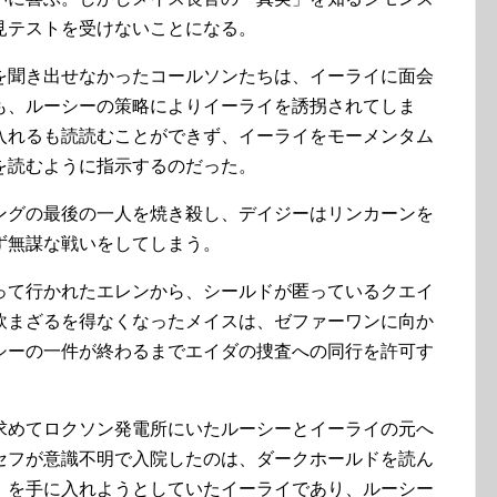
見テストを受けないことになる。
を聞き出せなかったコールソンたちは、イーライに面会
も、ルーシーの策略によりイーライを誘拐されてしま
入れるも読読むことができず、イーライをモーメンタム
を読むように指示するのだった。
ングの最後の一人を焼き殺し、デイジーはリンカーンを
ず無謀な戦いをしてしまう。
って行かれたエレンから、シールドが匿っているクエイ
飲まざるを得なくなったメイスは、ゼファーワンに向か
シーの一件が終わるまでエイダの捜査への同行を許可す
求めてロクソン発電所にいたルーシーとイーライの元へ
セフが意識不明で入院したのは、ダークホールドを読ん
」を手に入れようとしていたイーライであり、ルーシー