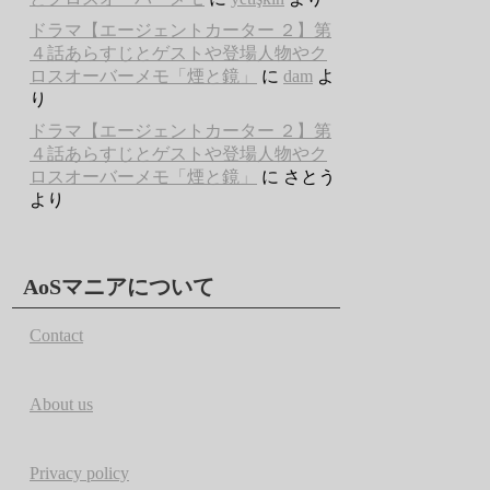
ドラマ【エージェントカーター ２】第
４話あらすじとゲストや登場人物やク
ロスオーバーメモ「煙と鏡」
に
dam
よ
り
ドラマ【エージェントカーター ２】第
４話あらすじとゲストや登場人物やク
ロスオーバーメモ「煙と鏡」
に
さとう
より
AoSマニアについて
Contact
About us
Privacy policy