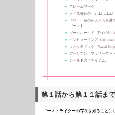
フレームワーク
メイス長官の「S.H.I.E.L.D
「箱」＝敵の超人どもを蹴
ゴースト
ダークホールド（Dark Hold
インヒューマンズ（Inhuman
ウォッチドッグ（Watch Dog
アーリアン・ブラザーフッ
シールドの「アイテム」
第１話から第１１話ま
ゴーストライダーの存在を知ることに