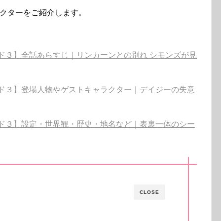
ラクターをご紹介します。
ド３】全話あらすじ｜リンカーンとの別れ シモンズが見
ルド３】登場人物やゲストキャラクター｜デイジーの失意
ルド３】設定・世界観・歴史・地名など｜表裏一体のシー
CLOSE