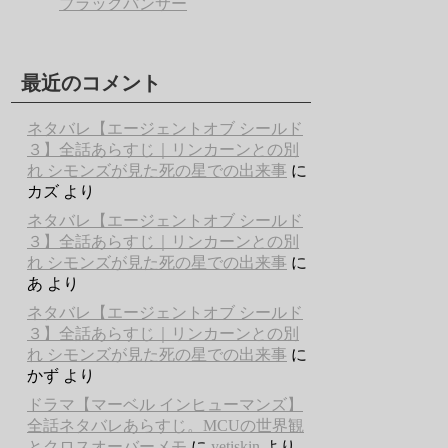
ブラックパンサー
最近のコメント
ネタバレ【エージェントオブ シールド
３】全話あらすじ｜リンカーンとの別
れ シモンズが見た死の星での出来事
に
カズ
より
ネタバレ【エージェントオブ シールド
３】全話あらすじ｜リンカーンとの別
れ シモンズが見た死の星での出来事
に
あ
より
ネタバレ【エージェントオブ シールド
３】全話あらすじ｜リンカーンとの別
れ シモンズが見た死の星での出来事
に
かず
より
ドラマ【マーベル インヒューマンズ】
全話ネタバレあらすじ。MCUの世界観
とクロスオーバーメモ
に
yetişkin
より