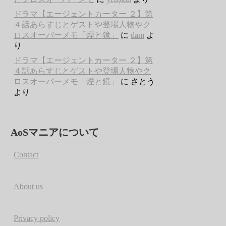
ドラマ【エージェントカーター ２】第
４話あらすじとゲストや登場人物やク
ロスオーバーメモ「煙と鏡」
に
dam
よ
り
ドラマ【エージェントカーター ２】第
４話あらすじとゲストや登場人物やク
ロスオーバーメモ「煙と鏡」
に
さとう
より
AoSマニアについて
Contact
About us
Privacy policy