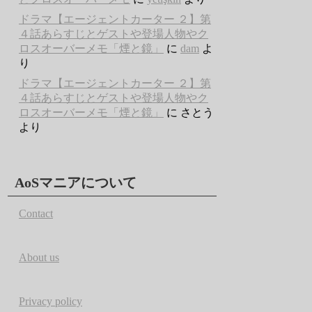
ドラマ【エージェントカーター ２】第
４話あらすじとゲストや登場人物やク
ロスオーバーメモ「煙と鏡」
に
dam
よ
り
ドラマ【エージェントカーター ２】第
４話あらすじとゲストや登場人物やク
ロスオーバーメモ「煙と鏡」
に
さとう
より
AoSマニアについて
Contact
About us
Privacy policy