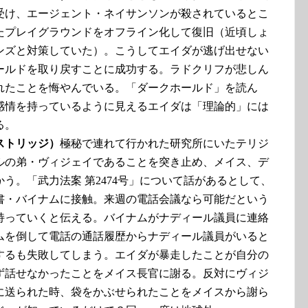
受け、エージェント・ネイサンソンが殺されているとこ
たプレイグラウンドをオフライン化して復旧（近頃しょ
ンズと対策していた）。こうしてエイダが逃げ出せない
ールドを取り戻すことに成功する。ラドクリフが悲しん
れたことを悔やんでいる。「ダークホールド」を読ん
感情を持っているように見えるエイダは「理論的」には
る。
ストリッジ）
極秘で連れて行かれた研究所にいたテリジ
ルの弟・ヴィジェイであることを突き止め、メイス、デ
う。「武力法案 第2474号」について話があるとして、
書・バイナムに接触。来週の電話会議なら可能だという
持っていくと伝える。バイナムがナディール議員に連絡
ムを倒して電話の通話履歴からナディール議員がいると
するも失敗してしまう。エイダが暴走したことが自分の
ず話せなかったことをメイス長官に謝る。反対にヴィジ
に送られた時、袋をかぶせられたことをメイスから謝ら