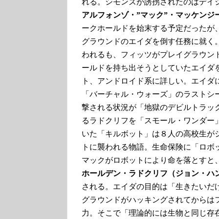
れる。シモンズが誘拐されたのはデイ
アルフォンゾ・”マック”・マッケンジ
ークホールドを始末する予定だったが
グラウンドのエイダを倒す任務に就く
われるも、フィッツがプレイグラウン
ールドを持ち出そうとしていたエイダ
ト、アンドロイド系に詳しい。エイダ
「バーチャル・ウォーズ」のラストシ
撃される状況が「地獄のデビルトラッ
るラドクリフを「スモール・ワンダー
いた「キルボット」は８人の高校生が
トに襲われる物語。生命保険に「ロボ
マックがロボットにより命を落とすと
ホールデン・ラドクリフ（ジョン・ハ
される。エイダの目的は「生きたいだ
グラウンドがハッキングされてからは
力。そこで「理論的には生物と同じ存