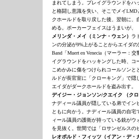
まれてしまう。プレイグラウンドをハ
と格闘し意識を失い、そこでメイLM
クホールドを取り戻した後、翌朝に、
める。ポーカーフェイスはうまいが、
メリンダ・メイ（ミンナ・ウェン）
ラ
ンの分泌が9%上がることからエイダの判断で
Band「Muert en Venecia（
イグラウンドをハッキングした時、コ
こめかみに傷をつけられコールソンと
ルドが長官室に「クローキング」で隠
エイダがダークホールドを盗み出す。
デイジー・ジョンソン/クエイク （ク
ナディール議員が隠している弟でイン
ともに向かう。ナディール議員の自宅
ィール議員の護衛が持っている銃がウ
を見抜く。世間では「ロサンゼルスの
レオポルド・フィッツ（イアン・デ・