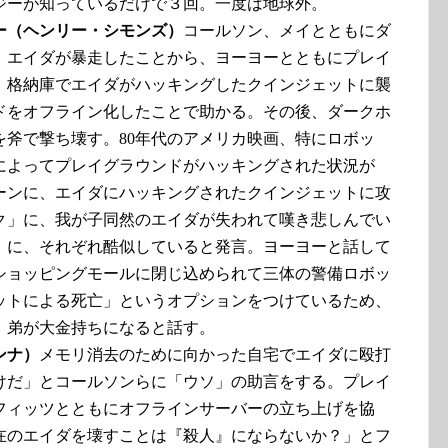
ジーが知っているだけで３回。一度は地球外。
ー（ヘンリー・シモンズ）
コールソン、メイとともにダ
、エイダが暴走したことから、ヨーヨーとともにプレイ
。格納庫でエイダがハッキングしたクインジェットに襲
ドをオフライン化したことで助かる。その後、ダークホ
を斧で撃ち壊す。80年代のアメリカ映画、特にロボッ
によってプレイグラウンドがハッキングされた状況が
ーンに、エイダにハッキングされたクインジェットに攻
ク」に、我が子同然のエイダが失われて嘆き悲しんでい
」に、それぞれ酷似していると発言。ヨーヨーと話して
ショッピングモールに閉じ込められて三体の警備ロボッ
ットによる死亡」というオプションをつけているため、
、弟が大金持ちになると話す。
ンナ）
メモリ消去のために向かった自宅でエイダに殴打
けだ」とコールソンらに「ウソ」の助言をする。プレイ
フィッツとともにオフラインサーバーの立ち上げを協
在のエイダを壊すことは『殺人』にならないか？」とフ