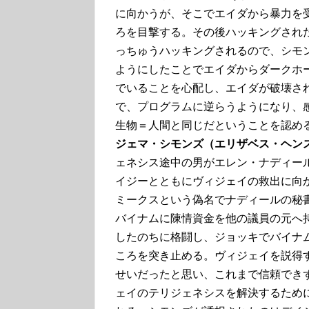
に向かうが、そこでエイダから暴力を
ろを目撃する。その後ハッキングされ
っちゅうハッキングされるので、シモ
ようにしたことでエイダからダークホ
でいることを心配し、エイダが破壊さ
で、プログラムに逆らうようになり、
生物＝人間と同じだということを認め
ジェマ・シモンズ（エリザベス・ヘン
ェネシス途中の男がエレン・ナディー
イジーとともにヴィジェイの救出に向か
ミークスという偽名でナディールの秘
バイナムに陳情資金を他の議員の元へ
したのちに格闘し、ジョッキでバイナ
ころを突き止める。ヴィジェイを説得
せいだったと思い、これまで信頼でき
ェイのテリジェネシスを解決するため