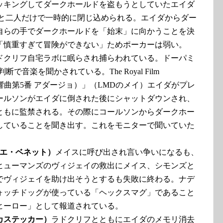
ッキングしてダークホールドを盗もうとしていたエイダ
Dと二人だけで一時的に閉じ込められる。エイダからダー
自らの手でダークホールドを「始末」に向かうことを決
「慎重すぎて冒険ができない」ためポーカーは弱い。
ドクリフ自宅ラボに眠らされ捕らわれている。ドーパミ
音楽を聞かされている。The Royal Film
マーラー：交響曲第5番 アダージョ）」（LMDのメイ）エイダがプレ
ールソンがエイダに倒された後にシャットダウンされ、
ともに監禁される。その際にコールソンからダークホー
していることを聞き出す。これをモニターで聞いていた
ロエ・ベネット）
メイスに呼び出され言い争いになるも、
ヒューマンズのヴィジェイの救出にメイス、シモンズと
でヴィジェイを助け出そうとするも失敗に終わる。ナデ
ォッチドッグが使っている「ヘックスマグ」であること
ヒーロー」として報道されている。
カステッカー）
ラドクリフとともにエイダのメモリ消去