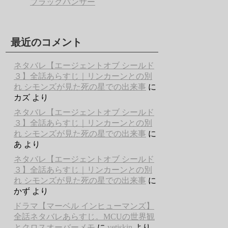
ブラックパンサー
最近のコメント
ネタバレ【エージェントオブ シールド
３】全話あらすじ｜リンカーンとの別
れ シモンズが見た死の星での出来事
に
カズ
より
ネタバレ【エージェントオブ シールド
３】全話あらすじ｜リンカーンとの別
れ シモンズが見た死の星での出来事
に
あ
より
ネタバレ【エージェントオブ シールド
３】全話あらすじ｜リンカーンとの別
れ シモンズが見た死の星での出来事
に
かず
より
ドラマ【マーベル インヒューマンズ】
全話ネタバレあらすじ。MCUの世界観
とクロスオーバーメモ
に
yetişkin
より