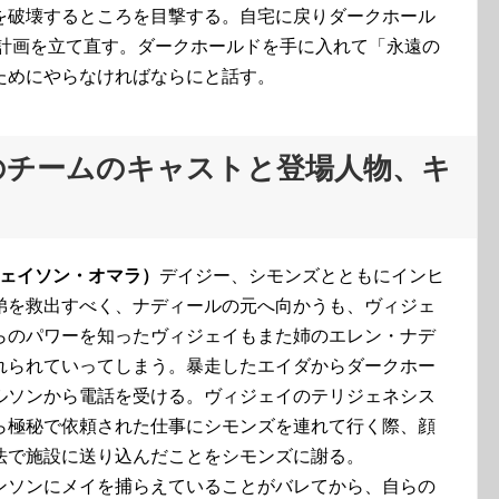
を破壊するところを目撃する。自宅に戻りダークホール
う計画を立て直す。ダークホールドを手に入れて「永遠の
ためにやらなければならにと話す。
のチームのキャストと登場人物、キ
ジェイソン・オマラ）
デイジー、シモンズとともにインヒ
弟を救出すべく、ナディールの元へ向かうも、ヴィジェ
らのパワーを知ったヴィジェイもまた姉のエレン・ナデ
れられていってしまう。暴走したエイダからダークホー
ルソンから電話を受ける。ヴィジェイのテリジェネシス
ら極秘で依頼された仕事にシモンズを連れて行く際、顔
法で施設に送り込んだことをシモンズに謝る。
ンソンにメイを捕らえていることがバレてから、自らの