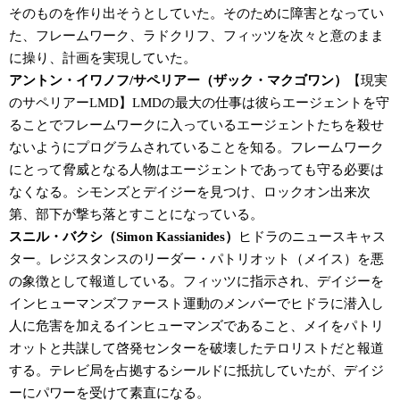
そのものを作り出そうとしていた。そのために障害となってい
た、フレームワーク、ラドクリフ、フィッツを次々と意のまま
に操り、計画を実現していた。
アントン・イワノフ/サペリアー（ザック・マクゴワン）
【現実
のサペリアーLMD】LMDの最大の仕事は彼らエージェントを守
ることでフレームワークに入っているエージェントたちを殺せ
ないようにプログラムされていることを知る。フレームワーク
にとって脅威となる人物はエージェントであっても守る必要は
なくなる。シモンズとデイジーを見つけ、ロックオン出来次
第、部下が撃ち落とすことになっている。
スニル・バクシ（Simon Kassianides）
ヒドラのニュースキャス
ター。レジスタンスのリーダー・パトリオット（メイス）を悪
の象徴として報道している。フィッツに指示され、デイジーを
インヒューマンズファースト運動のメンバーでヒドラに潜入し
人に危害を加えるインヒューマンズであること、メイをパトリ
オットと共謀して啓発センターを破壊したテロリストだと報道
する。テレビ局を占拠するシールドに抵抗していたが、デイジ
ーにパワーを受けて素直になる。