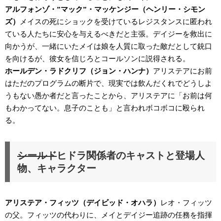
アルフォンゾ・”マック”・マッケンジー（ヘンリー・シモン
ズ）
メイスの死にショックを受けているレジスタンスに匿われ
ている人たちに安心を与えるべきだと主張。デイジーを救出に
向かうが、一緒にいたメイは娘を人質に取った敵だとして銃口
を向けるが、彼女を信じろとコールソンに説得される。
ホールデン・ラドクリフ（ジョン・ハンナ）
アリステアにお前
はただのプログラムの断片で、現実では飲んだくれでどうしよ
うもない愚か者だと言ったことから、アリステアに「お前は何
もわかってない。息子のことも」と言われボコボコに殴られ
る。
シールド
ヒドラ関係者のキャストと登場人
物、キャラクター
アリステア・フィッツ（デイビッド・オハラ）
レオ・フィッツ
の父。フィッツの代わりに、メイとデイジー追跡の任務を指揮