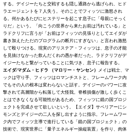
する。デイジーたちと交戦するも隠し通路から逃げられ、ヒド
ラエージェントを７人失う。そのことでフィッツに激怒され
る。何かあるたびにヒステリーを起こす息子に「母親にそっく
りだ」という。「向こうの世界から来たお前は汚れている」と
ラドクリフに言うが「お前はフィッツの見張りとしてエイダが
書き加えたただのプログラムの断片にすぎない」と言われ激怒
して殴りつける。現実のアリステア・フィッツは、息子の才能
を見抜けなかった飲んだくれの愚か者だった。ラドクリフがデ
イジーたちと繋がっていることに気づき、息子に報告する。
エイダ/マダム・ヒドラ （マロリー・ヤンセン）
メイは戦士、マ
ックは守り手、フィッツはロマンチストと、フレームワーク内
でもその人の根本は変わらないと話す。デイジーのパワーに攻
撃されて高層階から転落して大怪我。脊椎損傷が激しく歩くこ
とはできなくなる可能性があるため、フィッツに鏡の国プロジ
ェクトを完成させて欲しいという。【エイダ】サペリアーにシ
モンズとデイジーの二人を探し出すように指示。フレームワー
ク内でフィッツ主導で進行している「鏡の国プロジェクト」の
技術で、現実世界に「量子エネルギー操縦装置」を作り、肉体