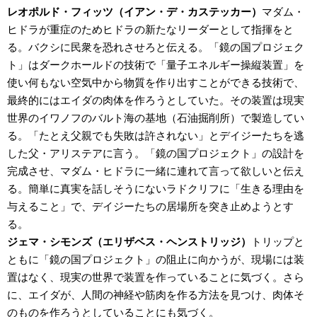
レオポルド・フィッツ（イアン・デ・カステッカー）
マダム・
ヒドラが重症のためヒドラの新たなリーダーとして指揮をと
る。バクシに民衆を恐れさせろと伝える。「鏡の国プロジェク
ト」はダークホールドの技術で「量子エネルギー操縦装置」を
使い何もない空気中から物質を作り出すことができる技術で、
最終的にはエイダの肉体を作ろうとしていた。その装置は現実
世界のイワノフのバルト海の基地（石油掘削所）で製造してい
る。「たとえ父親でも失敗は許されない」とデイジーたちを逃
した父・アリステアに言う。「鏡の国プロジェクト」の設計を
完成させ、マダム・ヒドラに一緒に連れて言って欲しいと伝え
る。簡単に真実を話しそうにないラドクリフに「生きる理由を
与えること」で、デイジーたちの居場所を突き止めようとす
る。
ジェマ・シモンズ（エリザベス・ヘンストリッジ）
トリップと
ともに「鏡の国プロジェクト」の阻止に向かうが、現場には装
置はなく、現実の世界で装置を作っていることに気づく。さら
に、エイダが、人間の神経や筋肉を作る方法を見つけ、肉体そ
のものを作ろうとしていることにも気づく。