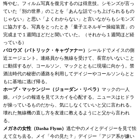
悔やむ。フィルム写真を復元するのは得意技。シモンズが言っ
ていた「別の世界」のことを「あんな話でっち上げられるもの
じゃない」と思い「よくわからない」と言いながらもシモンズ
に協力する。写真をとったとき「量子エネルギー操縦装置」の
完成まで１週間ほどだと聞いていた。（それから１週間ほど経
っている）
バロウズ（パトリック・キャヴァナー）
シールドでメイスの側
近エージェント。連絡員から無線を受けて、長官がいないこと
に動揺するが、コールソン、マックとともに現場に向かう。禁
酒法時代の秘密の通路を利用してデイジーやコールソンらとと
もに基地に逃げ帰る。
ホープ・マッケンジー（ジョーダン・リベラ）
マックの一人
娘。バクシの報道を見てスカイを心配する。ニュースはヒドラ
が操っているものだから、気にしなくていいと父に言われる。
壊れた無線機の直し方を友達に教えるようにと父から言われ
る。
メガネの女性（Dasha Flynn）
逃亡中のメイとデイジーを見て怯
えて立ち去る。メイ「今の見た？」デイジー「アジア系が嫌い