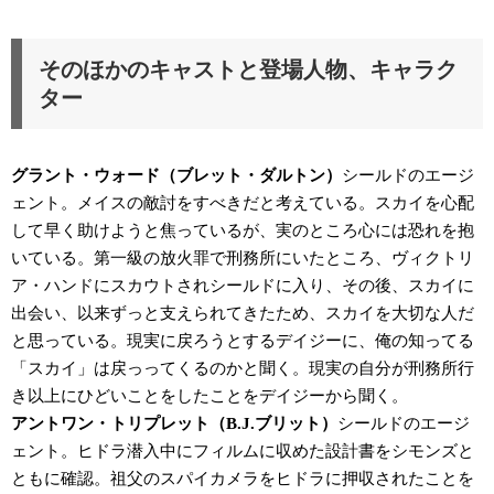
そのほかのキャストと登場人物、キャラク
ター
グラント・ウォード（ブレット・ダルトン）
シールドのエージ
ェント。メイスの敵討をすべきだと考えている。スカイを心配
して早く助けようと焦っているが、実のところ心には恐れを抱
いている。第一級の放火罪で刑務所にいたところ、ヴィクトリ
ア・ハンドにスカウトされシールドに入り、その後、スカイに
出会い、以来ずっと支えられてきたため、スカイを大切な人だ
と思っている。現実に戻ろうとするデイジーに、俺の知ってる
「スカイ」は戻っってくるのかと聞く。現実の自分が刑務所行
き以上にひどいことをしたことをデイジーから聞く。
アントワン・トリプレット（B.J.ブリット）
シールドのエージ
ェント。ヒドラ潜入中にフィルムに収めた設計書をシモンズと
ともに確認。祖父のスパイカメラをヒドラに押収されたことを