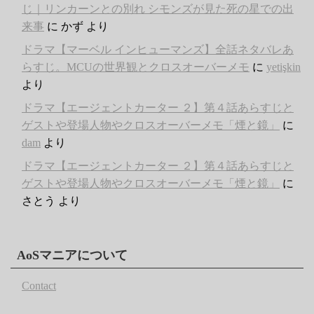
じ｜リンカーンとの別れ シモンズが見た死の星での出
来事
に
かず
より
ドラマ【マーベル インヒューマンズ】全話ネタバレあ
らすじ。MCUの世界観とクロスオーバーメモ
に
yetişkin
より
ドラマ【エージェントカーター ２】第４話あらすじと
ゲストや登場人物やクロスオーバーメモ「煙と鏡」
に
dam
より
ドラマ【エージェントカーター ２】第４話あらすじと
ゲストや登場人物やクロスオーバーメモ「煙と鏡」
に
さとう
より
AoSマニアについて
Contact