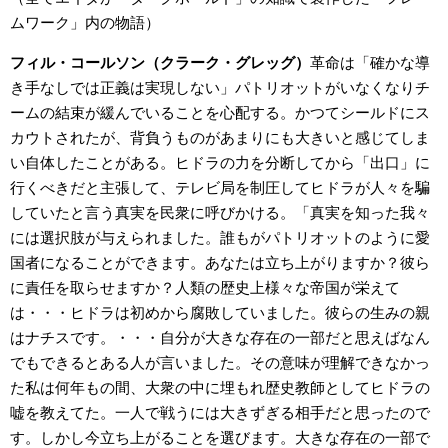
ムワーク」内の物語）
フィル・コールソン（クラーク・グレッグ）
革命は「確かな導
き手なしでは正義は実現しない」パトリオットがいなくなりチ
ームの結束が緩んでいることを心配する。かつてシールドにス
カウトされたが、背負うものがあまりにも大きいと感じてしま
い自体したことがある。ヒドラの力を分断してから「出口」に
行くべきだと主張して、テレビ局を制圧してヒドラが人々を騙
していたと言う真実を民衆に呼びかける。「真実を知った我々
には選択肢が与えられました。誰もがパトリオットのように愛
国者になることができます。あなたは立ち上がりますか？彼ら
に責任を取らせますか？人類の歴史上様々な帝国が栄えて
は・・・ヒドラは初めから腐敗していました。彼らの生みの親
はナチスです。・・・自分が大きな存在の一部だと思えばなん
でもできるとある人が言いました。その意味が理解できなかっ
た私は何年もの間、大衆の中に埋もれ歴史教師としてヒドラの
嘘を教えてた。一人で戦うには大きずぎる相手だと思ったので
す。しかし今立ち上がることを選びます。大きな存在の一部で