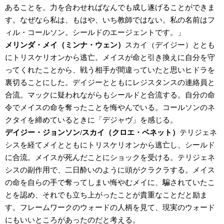
あることを。力を合わせればなんでも成し遂げることができま
す。なぜなら私は、もはや、いち教師ではない。私の名前はフ
ィル・コールソン。シールドのエージェントです。」
メリンダ・メイ（ミンナ・ウェン）
スカイ（デイジー）ととも
にトリスケリオンから逃亡。メイスが命と引き換えに自分を守
ってくれたことから、戦う相手が間違っていたと思いヒドラを
裏切ることにした。デイジーとともにレジスタンスの連絡員と
合流。マックに疑われながらもシールドと合流する。自分の命
令でメイスの命を奪ったことを悔やんでいる。コールソンのネ
クタイを締めているときに「デジャヴ」を感じる。
デイジー・ジョンソン/スカイ（クロエ・ベネット）
テリジェネ
シスを経てメイとともにトリスケリオンから逃亡し、シールド
に合流。メイスが死んだことにショックを受ける。テリジェネ
シスの副作用で、二日酔いのように頭がクラクラする。メイス
の命を自らの手で奪ってしまい悔やむメイに、騙されていたこ
とを認め、それでも立ち上がったことが貴重なことだと励ま
す。フレームワークのウォードの人柄を見て、現実のウォード
にもいいところがあったのだと考える。