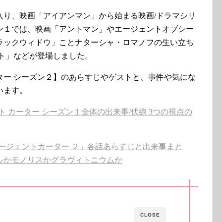
入り、映画「アイアンマン」から始まる映画/ドラマシリ
ン１では、映画「アントマン」やエージェントオブシー
ラックウィドウ」ことナターシャ・ロマノフの生い立ち
ト」などが登場しました。
ター シーズン２】のあらすじやゲストと、事件や気にな
います。
 カーター シーズン１全体の出来事/伏線 3つの視点の
ージェントカーター ２」各話あらすじと出来事まと
ルかモノリスかグラヴィトニウムか
CLOSE