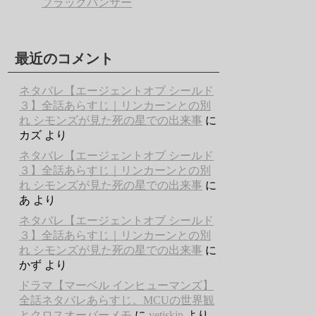
ブラックパンサー
最近のコメント
ネタバレ【エージェントオブ シールド
３】全話あらすじ｜リンカーンとの別
れ シモンズが見た死の星での出来事
に
カズ
より
ネタバレ【エージェントオブ シールド
３】全話あらすじ｜リンカーンとの別
れ シモンズが見た死の星での出来事
に
あ
より
ネタバレ【エージェントオブ シールド
３】全話あらすじ｜リンカーンとの別
れ シモンズが見た死の星での出来事
に
かず
より
ドラマ【マーベル インヒューマンズ】
全話ネタバレあらすじ。MCUの世界観
とクロスオーバーメモ
に
yetişkin
より