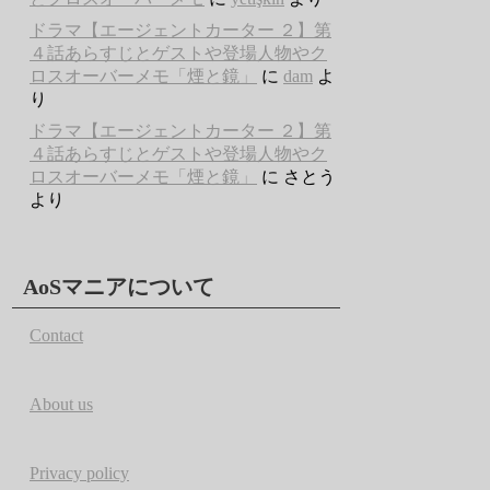
ドラマ【エージェントカーター ２】第
４話あらすじとゲストや登場人物やク
ロスオーバーメモ「煙と鏡」
に
dam
よ
り
ドラマ【エージェントカーター ２】第
４話あらすじとゲストや登場人物やク
ロスオーバーメモ「煙と鏡」
に
さとう
より
AoSマニアについて
Contact
About us
Privacy policy